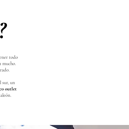
?
tener todo
on mucho.
rado.
 sur, un
co outlet
aleón.